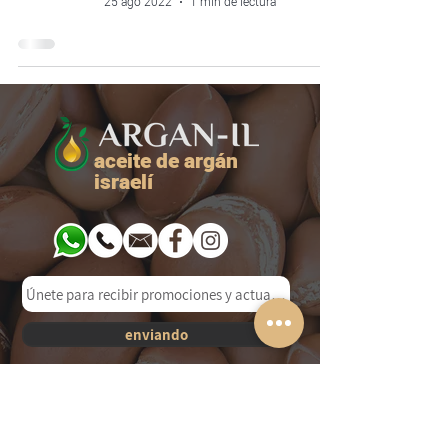
25 ago 2022
1 min de lectura
aceite de argán
israelí
enviando
productos
Únete a nosotros
aceites naturales
club de clientes
jabones naturales
Instagram
Cremas y cuidado
Facebook